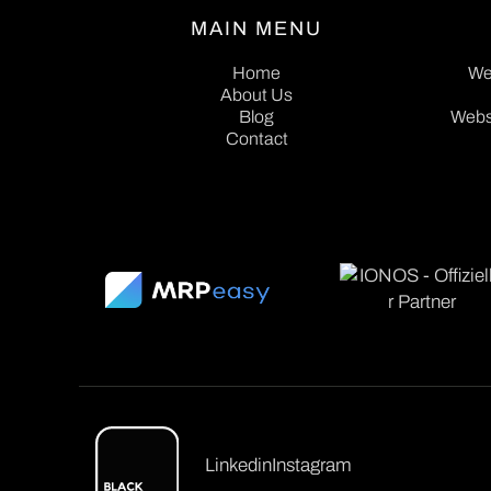
MAIN MENU
Home
We
About Us
Home
We
About Us
Blog
Webs
Contact
Blog
Webs
Contact
Linkedin
Instagram