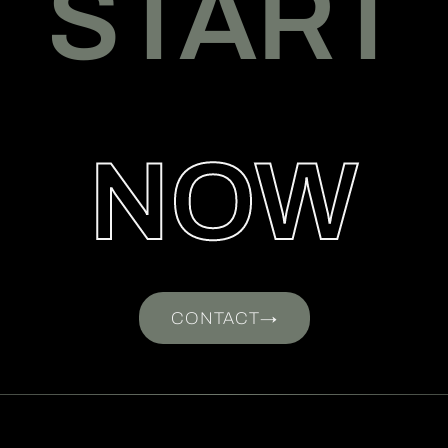
START
NOW
CONTACT
→