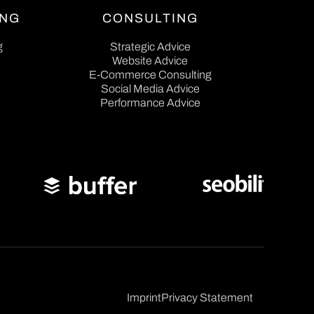
ING
CONSULTING
g
Strategic Advice
g
Strategic Advice
Website Advice
E-Commerce Consulting
Website Advice
E-Commerce Consulting
Social Media Advice
Performance Advice
Social Media Advice
Performance Advice
Imprint
Privacy Statement
Imprint
Privacy Statement