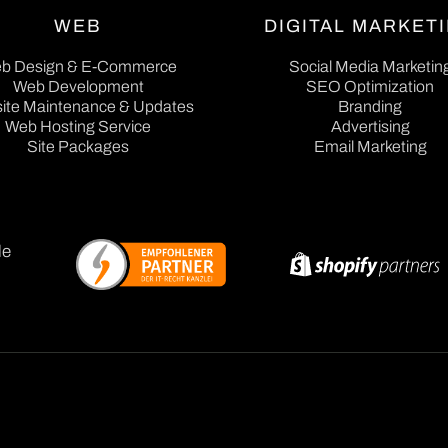
WEB
DIGITAL MARKET
b Design & E-Commerce
Social Media Marketin
b Design & E-Commerce
Web Development
Social Media Marketin
SEO Optimization
ite Maintenance & Updates
Web Development
SEO Optimization
Branding
ite Maintenance & Updates
Web Hosting Service
Advertising
Branding
Web Hosting Service
Site Packages
Email Marketing
Advertising
Site Packages
Email Marketing